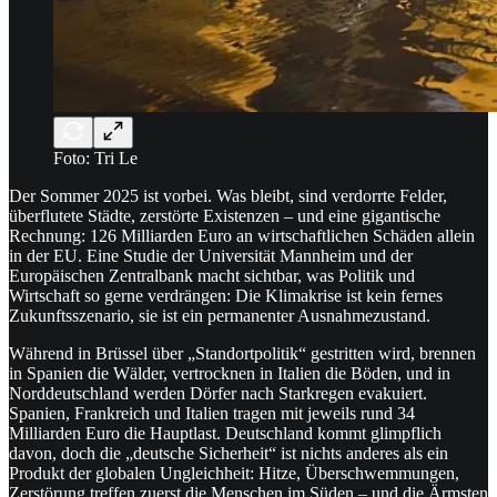
Foto: Tri Le
Der Sommer 2025 ist vorbei. Was bleibt, sind verdorrte Felder,
überflutete Städte, zerstörte Existenzen – und eine gigantische
Rechnung: 126 Milliarden Euro an wirtschaftlichen Schäden allein
in der EU. Eine Studie der Universität Mannheim und der
Europäischen Zentralbank macht sichtbar, was Politik und
Wirtschaft so gerne verdrängen: Die Klimakrise ist kein fernes
Zukunftsszenario, sie ist ein permanenter Ausnahmezustand.
Während in Brüssel über „Standortpolitik“ gestritten wird, brennen
in Spanien die Wälder, vertrocknen in Italien die Böden, und in
Norddeutschland werden Dörfer nach Starkregen evakuiert.
Spanien, Frankreich und Italien tragen mit jeweils rund 34
Milliarden Euro die Hauptlast. Deutschland kommt glimpflich
davon, doch die „deutsche Sicherheit“ ist nichts anderes als ein
Produkt der globalen Ungleichheit: Hitze, Überschwemmungen,
Zerstörung treffen zuerst die Menschen im Süden – und die Ärmsten