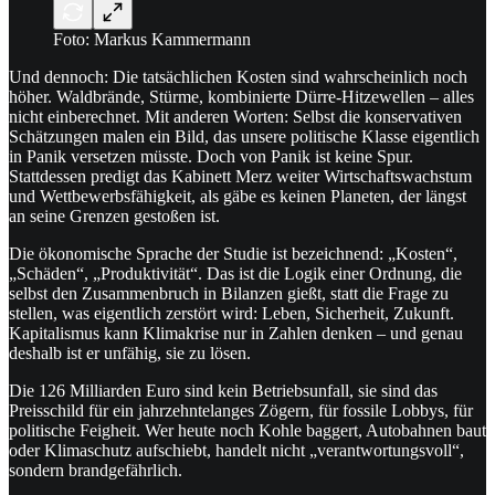
Foto: Markus Kammermann
Und dennoch: Die tatsächlichen Kosten sind wahrscheinlich noch
höher. Waldbrände, Stürme, kombinierte Dürre-Hitzewellen – alles
nicht einberechnet. Mit anderen Worten: Selbst die konservativen
Schätzungen malen ein Bild, das unsere politische Klasse eigentlich
in Panik versetzen müsste. Doch von Panik ist keine Spur.
Stattdessen predigt das Kabinett Merz weiter Wirtschaftswachstum
und Wettbewerbsfähigkeit, als gäbe es keinen Planeten, der längst
an seine Grenzen gestoßen ist.
Die ökonomische Sprache der Studie ist bezeichnend: „Kosten“,
„Schäden“, „Produktivität“. Das ist die Logik einer Ordnung, die
selbst den Zusammenbruch in Bilanzen gießt, statt die Frage zu
stellen, was eigentlich zerstört wird: Leben, Sicherheit, Zukunft.
Kapitalismus kann Klimakrise nur in Zahlen denken – und genau
deshalb ist er unfähig, sie zu lösen.
Die 126 Milliarden Euro sind kein Betriebsunfall, sie sind das
Preisschild für ein jahrzehntelanges Zögern, für fossile Lobbys, für
politische Feigheit. Wer heute noch Kohle baggert, Autobahnen baut
oder Klimaschutz aufschiebt, handelt nicht „verantwortungsvoll“,
sondern brandgefährlich.