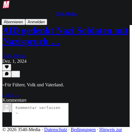
3540-Media
Abonnieren
Anmelden
AfD gedenkt Nazi Soldaten mit
Nazispruch …
3540-Media
Dez. 1, 2024
»Für Führer, Volk und Vaterland.
Lesen →
Kommentare
© 2026 3540-Media
·
Datenschutz
∙
Bedingungen
∙
Hinweis zur