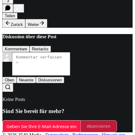
3
Teilen
Zurück
Weiter
Diskussion über diese Post
Kommentare
Restacks
Oben
Neueste
Diskussionen
Keine Posts
Sind Sie bereit für mehr?
Abonnieren
© 2026 3540-Media
·
Datenschutz
∙
Bedingungen
∙
Hinweis zur