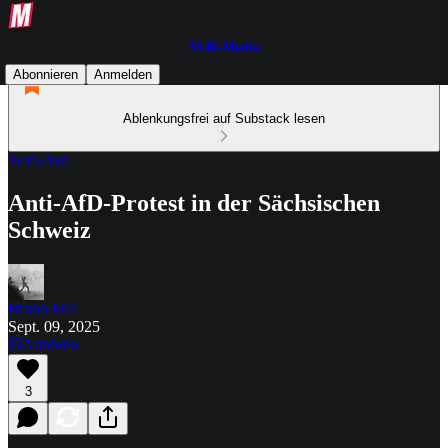
3540-Media
Abonnieren
Anmelden
Ablenkungsfrei auf Substack lesen
Text-Post
Anti-AfD-Protest in der Sächsischen
Schweiz
Bruno Frei
Sept. 09, 2025
Anhören
3