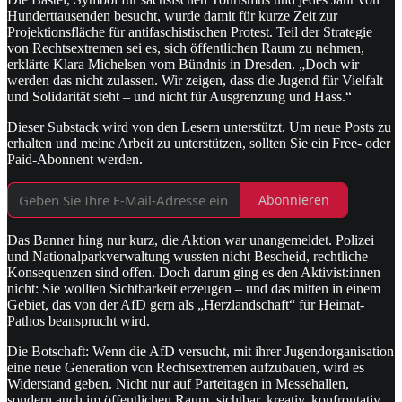
Hunderttausenden besucht, wurde damit für kurze Zeit zur
Projektionsfläche für antifaschistischen Protest. Teil der Strategie
von Rechtsextremen sei es, sich öffentlichen Raum zu nehmen,
erklärte Klara Michelsen vom Bündnis in Dresden. „Doch wir
werden das nicht zulassen. Wir zeigen, dass die Jugend für Vielfalt
und Solidarität steht – und nicht für Ausgrenzung und Hass.“
Dieser Substack wird von den Lesern unterstützt. Um neue Posts zu
erhalten und meine Arbeit zu unterstützen, sollten Sie ein Free- oder
Paid-Abonnent werden.
Abonnieren
Das Banner hing nur kurz, die Aktion war unangemeldet. Polizei
und Nationalparkverwaltung wussten nicht Bescheid, rechtliche
Konsequenzen sind offen. Doch darum ging es den Aktivist:innen
nicht: Sie wollten Sichtbarkeit erzeugen – und das mitten in einem
Gebiet, das von der AfD gern als „Herzlandschaft“ für Heimat-
Pathos beansprucht wird.
Die Botschaft: Wenn die AfD versucht, mit ihrer Jugendorganisation
eine neue Generation von Rechtsextremen aufzubauen, wird es
Widerstand geben. Nicht nur auf Parteitagen in Messehallen,
sondern auch im öffentlichen Raum, sichtbar, kreativ, konfrontativ.