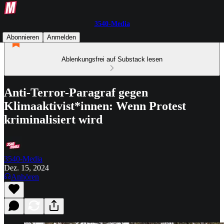
3540-Media
Abonnieren
Anmelden
Ablenkungsfrei auf Substack lesen
Anti-Terror-Paragraf gegen
Klimaaktivist*innen: Wenn Protest
kriminalisiert wird
3540-Media
Dez. 15, 2024
Anhören