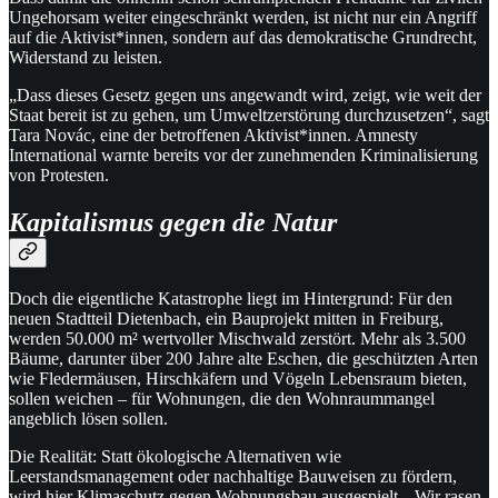
Ungehorsam weiter eingeschränkt werden, ist nicht nur ein Angriff
auf die Aktivist*innen, sondern auf das demokratische Grundrecht,
Widerstand zu leisten.
„Dass dieses Gesetz gegen uns angewandt wird, zeigt, wie weit der
Staat bereit ist zu gehen, um Umweltzerstörung durchzusetzen“, sagt
Tara Novác, eine der betroffenen Aktivist*innen. Amnesty
International warnte bereits vor der zunehmenden Kriminalisierung
von Protesten.
Kapitalismus gegen die Natur
Doch die eigentliche Katastrophe liegt im Hintergrund: Für den
neuen Stadtteil Dietenbach, ein Bauprojekt mitten in Freiburg,
werden 50.000 m² wertvoller Mischwald zerstört. Mehr als 3.500
Bäume, darunter über 200 Jahre alte Eschen, die geschützten Arten
wie Fledermäusen, Hirschkäfern und Vögeln Lebensraum bieten,
sollen weichen – für Wohnungen, die den Wohnraummangel
angeblich lösen sollen.
Die Realität: Statt ökologische Alternativen wie
Leerstandsmanagement oder nachhaltige Bauweisen zu fördern,
wird hier Klimaschutz gegen Wohnungsbau ausgespielt. „Wir rasen