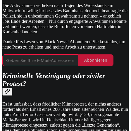
Die Aktivistinnen verließen nach Tagen des Widerstands am
Mittwoch freiwillig ihr besetztes Baumhaus, dennoch beantragte die
Polizei, sie in unbestimmten Gewahrsam zu nehmen – angeblich
„bis Ende der Arbeiten“. Nur durch engagierte Anwältinnen konnte
verhindert werden, dass die Betroffenen vor einem Haftrichter in
Karlsruhe landeten.
Danke fürs Lesen von Black News! Abonnieren Sie kostenlos, um
neue Posts zu erhalten und meine Arbeit zu unterstützen.
Abonnieren
Kriminelle Vereinigung oder ziviler
Protest?
Es ist unfassbar, dass friedlicher Klimaprotest, der nichts anderes
fordert als den Erhalt eines 200 Jahre alten artenreichen Waldes, nun
unter Anti-Terror-Gesetzen verfolgt wird. §129, der sogenannte
Mafia-Paragraf, wird in Deutschland immer häufiger gegen
Klimaproteste eingesetzt, zuletzt gegen die „Letzte Generation“.
Dass damit die ohnehin schon schrumpfenden Freiräume für zivilen