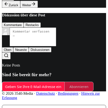
Zurück
Weiter
Diskussion über diese Post
Kommentare
Restacks
Oben
Neueste
Diskussionen
Keine Posts
Sind Sie bereit für mehr?
Abonnieren
© 2026 3540-Media
·
Datenschutz
∙
Bedingungen
∙
Hinweis zur
Erfassung