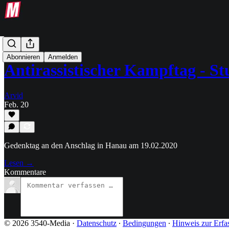
Text-Post
Abonnieren
Anmelden
Antirassistischer Kampftag - St
Arvid
Feb. 20
Gedenktag an den Anschlag in Hanau am 19.02.2020
Lesen →
Kommentare
© 2026 3540-Media
·
Datenschutz
∙
Bedingungen
∙
Hinweis zur Erfa