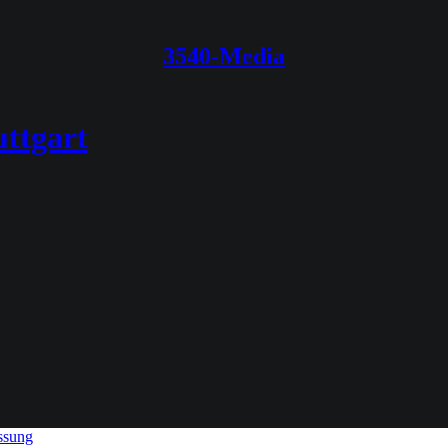
3540-Media
uttgart
ssung