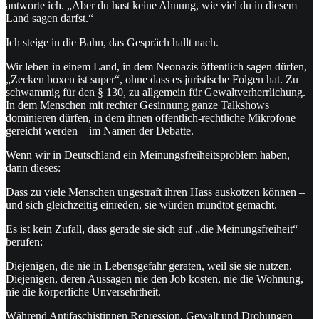
antworte ich. „Aber du hast keine Ahnung, wie viel du in diesem
Land sagen darfst.“
Ich steige in die Bahn, das Gespräch hallt nach.
Wir leben in einem Land, in dem Neonazis öffentlich sagen dürfen,
„Zecken boxen ist super“, ohne dass es juristische Folgen hat. Zu
schwammig für den § 130, zu allgemein für Gewaltverherrlichung.
In dem Menschen mit rechter Gesinnung ganze Talkshows
dominieren dürfen, in dem ihnen öffentlich-rechtliche Mikrofone
gereicht werden – im Namen der Debatte.
Wenn wir in Deutschland ein Meinungsfreiheitsproblem haben,
dann dieses:
Dass zu viele Menschen ungestraft ihren Hass auskotzen können –
und sich gleichzeitig einreden, sie würden mundtot gemacht.
Es ist kein Zufall, dass gerade sie sich auf „die Meinungsfreiheit“
berufen:
Diejenigen, die nie in Lebensgefahr geraten, weil sie sie nutzen.
Diejenigen, deren Aussagen nie den Job kosten, nie die Wohnung,
nie die körperliche Unversehrtheit.
Während Antifaschistinnen Repression, Gewalt und Drohungen