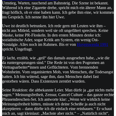
Umstieg, Warten, rauchend am Bahnsteig. Die Szene ist bekannt.
Während ich eine Zigarette drehe, spricht mich ein älterer Mann an,
fragt höflich, ob er eine haben kann. Ich gebe ihm eine, wir kommen
ins Gespräch. Ich nenne ihn hier Uwe.
Uwe ist deutlich betrunken. Ich rede gern mit Leuten wie ihm –
nicht aus Mitleid, sondern weil sie oft ungefiltert sprechen. Keine
Maske, keine PR-Floskeln. In den ersten Minuten denke ich:
sozialistische Ader, sogar Kritik am System, ein wenig Ost-
Nostalgie. Alles noch im Rahmen. Bis er von
Hoyerswerda 1991
spricht. Ungefragt.
Er lacht, erzählt, wie „geil“ das damals ausgesehen habe, „wie die
da runtergesprungen sind.“ Die Rede ist von den Pogromen an
Vertragsarbeiter*innen und Geflüchteten. Vom brennenden
Wohnheim. Vom organisierten Mob, von Menschen, die Todesangst
hatten. Ich bin wütend, sage ihm, dass Menschen dabei fast
gestorben wären. Dass Existenzen zerstört wurden.
Seine Reaktion: die altbekannte Leier. Man dürfe ja „gar nichts mehr
sagen.“ Meinungsfreiheit, Zensur, Cancel Culture – das ganze rechte
Phrasendreschen-Set. Ich antworte klar: „Wenn wir wirklich keine
Meinungsfreiheit hätten, müsste ich deine Scheiße ja auch nicht
akzeptieren – dann dürfte ich dir einfach eine reinhauen.“ Er schaut
mich an, sagt kleinlaut: „Machste aber nicht.“ – „Natürlich nicht“,