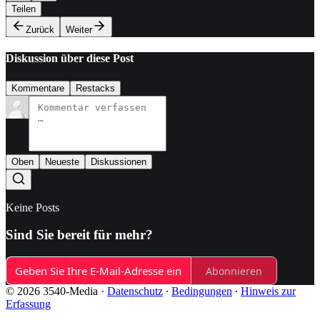
Teilen
Zurück
Weiter
Diskussion über diese Post
Kommentare
Restacks
Oben
Neueste
Diskussionen
Keine Posts
Sind Sie bereit für mehr?
Abonnieren
© 2026 3540-Media
·
Datenschutz
∙
Bedingungen
∙
Hinweis zur
Erfassung