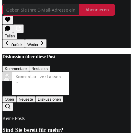
Abonnieren
Teilen
Zurück
Weiter
Diskussion über diese Post
Kommentare
Restacks
Oben
Neueste
Diskussionen
Keine Posts
Sind Sie bereit für mehr?