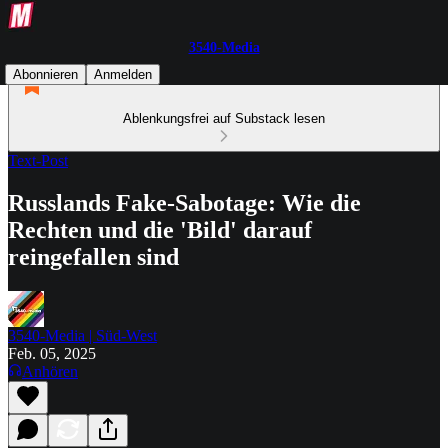
3540-Media
Abonnieren
Anmelden
Ablenkungsfrei auf Substack lesen
Text-Post
Russlands Fake-Sabotage: Wie die
Rechten und die 'Bild' darauf
reingefallen sind
3540-Media | Süd-West
Feb. 05, 2025
Anhören