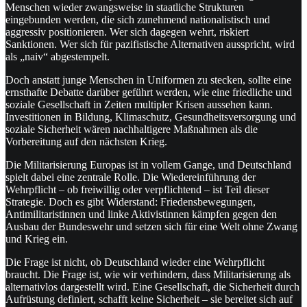
Menschen wieder zwangsweise in staatliche Strukturen
eingebunden werden, die sich zunehmend nationalistisch und
aggressiv positionieren. Wer sich dagegen wehrt, riskiert
Sanktionen. Wer sich für pazifistische Alternativen ausspricht, wird
als „naiv“ abgestempelt.
Doch anstatt junge Menschen in Uniformen zu stecken, sollte eine
ernsthafte Debatte darüber geführt werden, wie eine friedliche und
soziale Gesellschaft in Zeiten multipler Krisen aussehen kann.
Investitionen in Bildung, Klimaschutz, Gesundheitsversorgung und
soziale Sicherheit wären nachhaltigere Maßnahmen als die
Vorbereitung auf den nächsten Krieg.
Die Militarisierung Europas ist in vollem Gange, und Deutschland
spielt dabei eine zentrale Rolle. Die Wiedereinführung der
Wehrpflicht – ob freiwillig oder verpflichtend – ist Teil dieser
Strategie. Doch es gibt Widerstand: Friedensbewegungen,
Antimilitaristinnen und linke Aktivistinnen kämpfen gegen den
Ausbau der Bundeswehr und setzen sich für eine Welt ohne Zwang
und Krieg ein.
Die Frage ist nicht, ob Deutschland wieder eine Wehrpflicht
braucht. Die Frage ist, wie wir verhindern, dass Militarisierung als
alternativlos dargestellt wird. Eine Gesellschaft, die Sicherheit durch
Aufrüstung definiert, schafft keine Sicherheit – sie bereitet sich auf