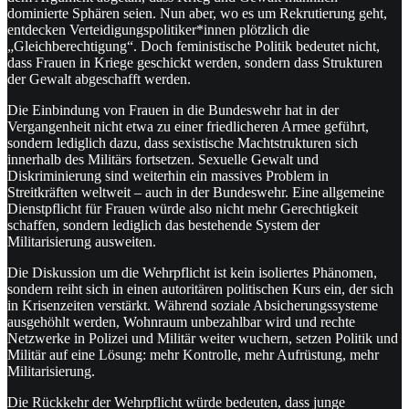
dominierte Sphären seien. Nun aber, wo es um Rekrutierung geht,
entdecken Verteidigungspolitiker*innen plötzlich die
„Gleichberechtigung“. Doch feministische Politik bedeutet nicht,
dass Frauen in Kriege geschickt werden, sondern dass Strukturen
der Gewalt abgeschafft werden.
Die Einbindung von Frauen in die Bundeswehr hat in der
Vergangenheit nicht etwa zu einer friedlicheren Armee geführt,
sondern lediglich dazu, dass sexistische Machtstrukturen sich
innerhalb des Militärs fortsetzen. Sexuelle Gewalt und
Diskriminierung sind weiterhin ein massives Problem in
Streitkräften weltweit – auch in der Bundeswehr. Eine allgemeine
Dienstpflicht für Frauen würde also nicht mehr Gerechtigkeit
schaffen, sondern lediglich das bestehende System der
Militarisierung ausweiten.
Die Diskussion um die Wehrpflicht ist kein isoliertes Phänomen,
sondern reiht sich in einen autoritären politischen Kurs ein, der sich
in Krisenzeiten verstärkt. Während soziale Absicherungssysteme
ausgehöhlt werden, Wohnraum unbezahlbar wird und rechte
Netzwerke in Polizei und Militär weiter wuchern, setzen Politik und
Militär auf eine Lösung: mehr Kontrolle, mehr Aufrüstung, mehr
Militarisierung.
Die Rückkehr der Wehrpflicht würde bedeuten, dass junge