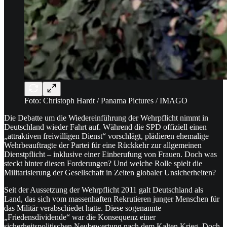
Foto: Christoph Hardt / Panama Pictures / IMAGO
Die Debatte um die Wiedereinführung der Wehrpflicht nimmt in
Deutschland wieder Fahrt auf. Während die SPD offiziell einen
„attraktiven freiwilligen Dienst“ vorschlägt, plädieren ehemalige
Wehrbeauftragte der Partei für eine Rückkehr zur allgemeinen
Dienstpflicht – inklusive einer Einberufung von Frauen. Doch was
steckt hinter diesen Forderungen? Und welche Rolle spielt die
Militarisierung der Gesellschaft in Zeiten globaler Unsicherheiten?
Seit der Aussetzung der Wehrpflicht 2011 galt Deutschland als
Land, das sich vom massenhaften Rekrutieren junger Menschen für
das Militär verabschiedet hatte. Diese sogenannte
„Friedensdividende“ war die Konsequenz einer
sicherheitspolitischen Neubewertung nach dem Kalten Krieg. Doch