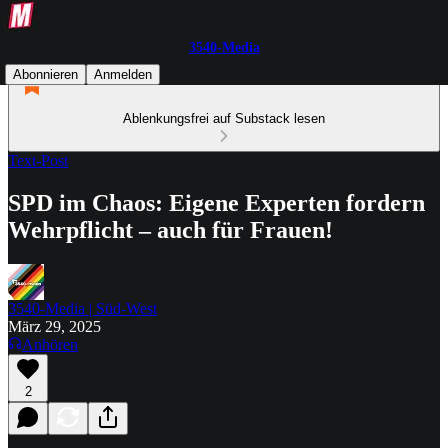
3540-Media
Abonnieren
Anmelden
Ablenkungsfrei auf Substack lesen
Text-Post
SPD im Chaos: Eigene Experten fordern
Wehrpflicht – auch für Frauen!
3540-Media | Süd-West
März 29, 2025
Anhören
2