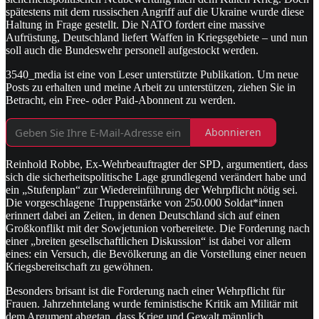
spätestens mit dem russischen Angriff auf die Ukraine wurde diese
Haltung in Frage gestellt. Die NATO fordert eine massive
Aufrüstung, Deutschland liefert Waffen in Kriegsgebiete – und nun
soll auch die Bundeswehr personell aufgestockt werden.
3540_media ist eine von Leser unterstützte Publikation. Um neue
Posts zu erhalten und meine Arbeit zu unterstützen, ziehen Sie in
Betracht, ein Free- oder Paid-Abonnent zu werden.
Abonnieren
Reinhold Robbe, Ex-Wehrbeauftragter der SPD, argumentiert, dass
sich die sicherheitspolitische Lage grundlegend verändert habe und
ein „Stufenplan“ zur Wiedereinführung der Wehrpflicht nötig sei.
Die vorgeschlagene Truppenstärke von 250.000 Soldat*innen
erinnert dabei an Zeiten, in denen Deutschland sich auf einen
Großkonflikt mit der Sowjetunion vorbereitete. Die Forderung nach
einer „breiten gesellschaftlichen Diskussion“ ist dabei vor allem
eines: ein Versuch, die Bevölkerung an die Vorstellung einer neuen
Kriegsbereitschaft zu gewöhnen.
Besonders brisant ist die Forderung nach einer Wehrpflicht für
Frauen. Jahrzehntelang wurde feministische Kritik am Militär mit
dem Argument abgetan, dass Krieg und Gewalt männlich