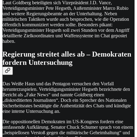
Laut Goldberg beteiligten sich Vizepräsident J.D. Vance,
Verteidigungsminister Pete Hegseth, Außenminister Marco Rubio
und weitere Regierungsbeamte an der Unterhaltung. Neben
militärischen Taktiken wurde auch besprochen, wie die Operation
öffentlich kommuniziert werden sollte. Besonders pikant:
Verteidigungsminister Hegseth soll zwei Stunden vor dem Angriff
detaillierte Zielkoordinaten und Waffensysteme im Chat gepostet
haben.
Regierung streitet alles ab – Demokraten
fordern Untersuchung
Das Weiße Haus und das Pentagon versuchen den Vorfall
herunterzuspielen. Verteidigungsminister Hegseth bezeichnete den
Bericht als „Fake News“ und nannte Goldberg einen
„diskreditierten Journalisten“. Doch ein Sprecher des Nationalen
Sicherheitsrates bestätigte die Authentizität des Chats und kündigte
eine interne Untersuchung an.
Die oppositionellen Demokraten im US-Kongress fordern eine
umfassende Aufklärung. Senator Chuck Schumer sprach von einem
„beispiellosen Verstoß gegen die militärische Geheimhaltung“ und