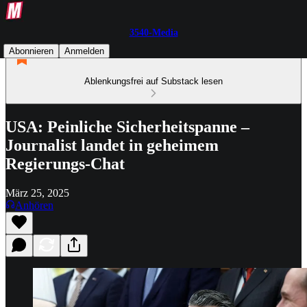
3540-Media
Abonnieren
Anmelden
Ablenkungsfrei auf Substack lesen
USA: Peinliche Sicherheitspanne –
Journalist landet in geheimem
Regierungs-Chat
März 25, 2025
Anhören