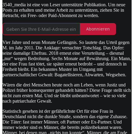
3540_media ist eine von Leser unterstützte Publikation. Um neue
Posts zu erhalten und meine Arbeit zu unterstützen, ziehen Sie in
Betracht, ein Free- oder Paid-Abonnent zu werden.
Abonnieren
Vier Jahre und neun Monate Gefängnis. So lautete das Urteil gegen
M. im Jahr 2011. Die Anklage: versuchter Totschlag. Das Opfer:
seine damalige Ehefrau. 2018 erneut eine Verurteilung – diesmal
„nur“ wegen Bedrohung. Sechs Monate auf Bewährung. Ein Mann,
der eine Frau fast tötet, sie später erneut bedroht – und dennoch in
Freiheit bleibt. Ein bekanntes Muster im Umgang mit
partnerschaftlicher Gewalt: Bagatellisieren, Abwarten, Wegsehen.
Wären die drei Menschen heute noch am Leben, wenn Justiz und
Polizei früher konsequenter gehandelt hätten? Diese Frage stellt sich
nicht zum ersten Mal. Und sie bleibt unbeantwortet – wie so viele
nach patriarchaler Gewalt.
Statistisch gesehen ist der gefährlichste Ort für eine Frau in
Deutschland nicht die dunkle Straße, sondern das eigene Zuhause.
Die Täter: fast immer Männer, oft Partner oder Ex-Partner. Und
immer wieder sind es Männer, die bereits polizeibekannt waren.
Männer, bei denen man „nichts tun konnte“. Männer, die am Ende