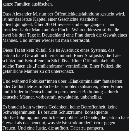
ganze Familien auslöschen.
Dass Alexander M. nun per Öffentlichkeitsfahndung gesucht wird,
ist nur das letzte Kapitel einer Geschichte staatlicher
Gleichgültigkeit. Über 200 Hinweise sind eingegangen – und
trotzdem ist der Mann auf der Flucht. Währenddessen stirbt alle
zwei bis drei Tage in Deutschland eine Frau durch die Gewalt eines
Mannes. Und immer wieder tut man überrascht.
Diese Tat ist kein Zufall. Sie ist Ausdruck eines Systems, das
patriarchale Gewalt nicht ernst nimmt. Einer Strafjustiz, die Täter
schützt und Betroffene im Stich lässt. Einer Öffentlichkeit, die
solche Taten als „Familiendrama“ verniedlicht. Einer Polizei, die
gefährliche Männer zu oft unterschätzt.
Und während Politiker*innen über „Clankriminalität“ fantasieren
oder Geflüchtete zum Sicherheitsproblem stilisieren, leben Frauen
und Kinder in Deutschland in permanenter Bedrohung – durch
deutsche Männer, vorbestraft, gewalttätig, unbehelligt.
Es braucht kein weiteres Gedenken, keine Betroffenheit, keine
Schweigeminuten. Es braucht Schutzräume, konsequente
Strafverfolgung, und endlich eine politische Debatte, die patriarchale
Gewalt als das benennt, was sie ist: struktureller Terror gegen
Frauen. Und eine Justiz, die aufhört, Täter zu pampern.