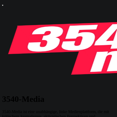
3540-Media
3540-Media ist eine unabhängige, linke Medienplattform, die mit
kritischem Journalismus, aktivistischen Perspektiven und