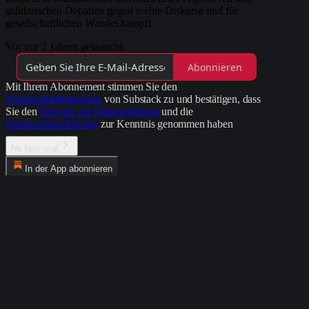
solidarischen Debatten gegen rechte Diskurse und für
gesellschaftlichen Wandel kämpft.
Vor vor 2 Jahren gelauncht
Abonnieren
Mit Ihrem Abonnement stimmen Sie den
Nutzungsbedingungen
von Substack zu und bestätigen, dass
Sie den
Hinweis zur Datenerhebung
und die
Datenschutzerklärung
zur Kenntnis genommen haben
Ne lass mal
In der App abonnieren