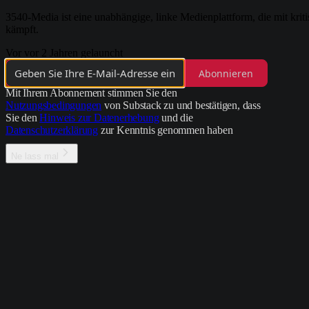
3540-Media ist eine unabhängige, linke Medienplattform, die mit krit
kämpft.
Vor vor 2 Jahren gelauncht
Abonnieren
Mit Ihrem Abonnement stimmen Sie den
Nutzungsbedingungen
von Substack zu und bestätigen, dass
Sie den
Hinweis zur Datenerhebung
und die
Datenschutzerklärung
zur Kenntnis genommen haben
Ne lass mal