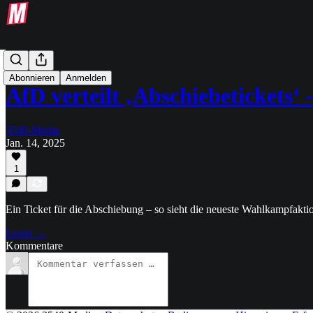
Text-Post
Abonnieren
Anmelden
AfD verteilt ‚Abschiebeticket
3540-Media
Jan. 14, 2025
1
Ein Ticket für die Abschiebung – so sieht die neueste Wahlkampfakti
Lesen →
Kommentare