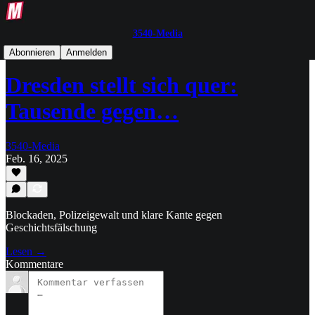
3540-Media
Text-Post
Abonnieren
Anmelden
Dresden stellt sich quer:
Tausende gegen…
3540-Media
Feb. 16, 2025
Blockaden, Polizeigewalt und klare Kante gegen
Geschichtsfälschung
Lesen →
Kommentare