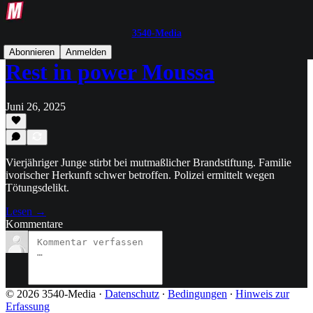
3540-Media
Abonnieren
Anmelden
Rest in power Moussa
Juni 26, 2025
Vierjähriger Junge stirbt bei mutmaßlicher Brandstiftung. Familie
ivorischer Herkunft schwer betroffen. Polizei ermittelt wegen
Tötungsdelikt.
Lesen →
Kommentare
© 2026 3540-Media
·
Datenschutz
∙
Bedingungen
∙
Hinweis zur
Erfassung