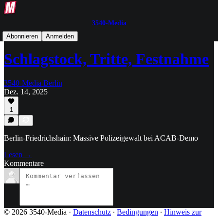
3540-Media
Text-Post
Abonnieren
Anmelden
Schlagstock, Tritte, Festnahme
3540-Media Berlin
Dez. 14, 2025
1
Berlin-Friedrichshain: Massive Polizeigewalt bei ACAB-Demo
Lesen →
Kommentare
© 2026 3540-Media
·
Datenschutz
∙
Bedingungen
∙
Hinweis zur