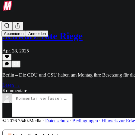
Schwarz-rote Riege
Abonnieren
Anmelden
Apr. 28, 2025
Berlin – Die CDU und CSU haben am Montag ihre Besetzung für die k
Lesen →
Kommentare
© 2026 3540-Media
·
Datenschutz
∙
Bedingungen
∙
Hinweis zur Erfa