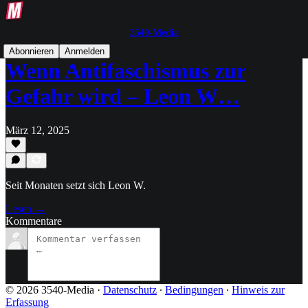
3540-Media
Abonnieren
Anmelden
Wenn Antifaschismus zur
Gefahr wird – Leon W…
März 12, 2025
Seit Monaten setzt sich Leon W.
Lesen →
Kommentare
© 2026 3540-Media
·
Datenschutz
∙
Bedingungen
∙
Hinweis zur
Erfassung