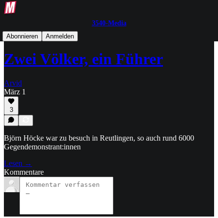
3540-Media
Text-Post
Abonnieren
Anmelden
Zwei Völker, ein Führer
Arvid
März 1
3
Björn Höcke war zu besuch in Reutlingen, so auch rund 6000
Gegendemonstrant:innen
Lesen →
Kommentare