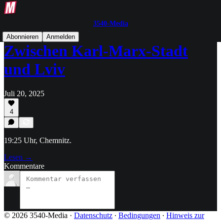
3540-Media
Abonnieren
Anmelden
Zwischen Karl-Marx-Stadt
und Lviv
Juli 20, 2025
4
19:25 Uhr, Chemnitz.
Lesen →
Kommentare
© 2026 3540-Media
·
Datenschutz
∙
Bedingungen
∙
Hinweis zur